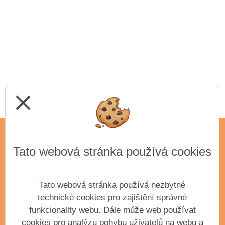
close
Tato webová stránka používá cookies
ADRESA
Základní umělecká škola Antonína Dvořáka,
příspěvková organizace města Příbram
Tato webová stránka používá nezbytné
Krátká 351
technické cookies pro zajištění správné
Příbram III, 261 01
funkcionality webu. Dále může web používat
IČO: 61904163
cookies pro analýzu pohybu uživatelů na webu a