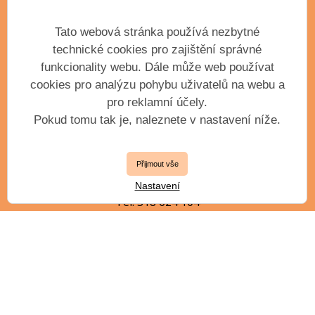
Základní umělecká škola Antonína Dvořáka,
příspěvková organizace města Příbram
Tato webová stránka používá nezbytné
Krátká 351
technické cookies pro zajištění správné
Příbram III, 261 01
funkcionality webu. Dále může web používat
IČO: 61904163
cookies pro analýzu pohybu uživatelů na webu a
pro reklamní účely.
Pokud tomu tak je, naleznete v nastavení níže.
VEDENÍ ŠKOLY
Přijmout vše
ředitel
Ing. Petr Kollert, DiS.
Nastavení
Tel. 318 624 104
zástupce ředitele
Mgr. Jiří Jílek, DiS.
jilek.j@zuspb.cz