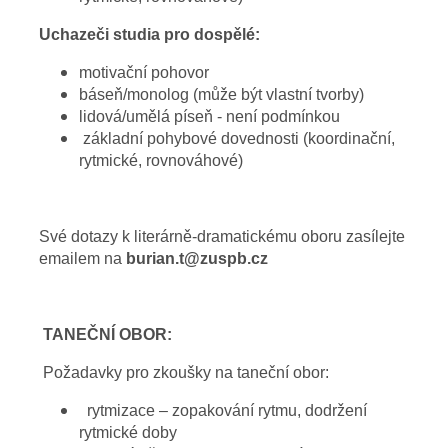
Uchazeči studia pro dospělé:
motivační pohovor
báseň/monolog (může být vlastní tvorby)
lidová/umělá píseň - není podmínkou
základní pohybové dovednosti (koordinační,
rytmické, rovnováhové)
Své dotazy k literárně-dramatickému oboru zasílejte
emailem na
burian.t@zuspb.cz
TANEČNÍ OBOR:
Požadavky pro zkoušky na taneční obor:
rytmizace – zopakování rytmu, dodržení
rytmické doby