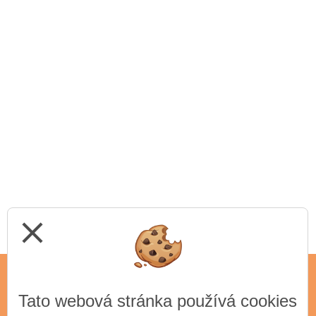
close
Tato webová stránka používá cookies
ADRESA