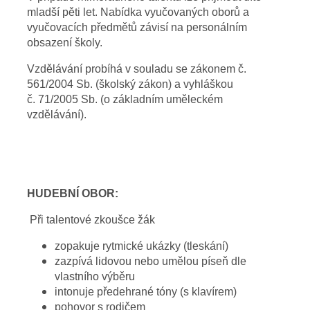
mladší pěti let. Nabídka vyučovaných oborů a
vyučovacích předmětů závisí na personálním
obsazení školy.
Vzdělávání probíhá v souladu se zákonem č.
561/2004 Sb. (školský zákon) a vyhláškou
č. 71/2005 Sb. (o základním uměleckém
vzdělávání).
HUDEBNÍ OBOR:
Při talentové zkoušce žák
zopakuje rytmické ukázky (tleskání)
zazpívá lidovou nebo umělou píseň dle
vlastního výběru
intonuje předehrané tóny (s klavírem)
pohovor s rodičem