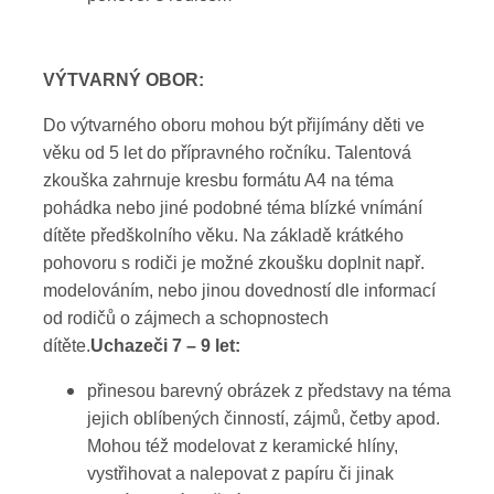
VÝTVARNÝ OBOR:
Do výtvarného oboru mohou být přijímány děti ve
věku od 5 let do přípravného ročníku. Talentová
zkouška zahrnuje kresbu formátu A4 na téma
pohádka nebo jiné podobné téma blízké vnímání
dítěte předškolního věku. Na základě krátkého
pohovoru s rodiči je možné zkoušku doplnit např.
modelováním, nebo jinou dovedností dle informací
od rodičů o zájmech a schopnostech
dítěte.
Uchazeči 7 – 9 let:
přinesou barevný obrázek z představy na téma
jejich oblíbených činností, zájmů, četby apod.
Mohou též modelovat z keramické hlíny,
vystřihovat a nalepovat z papíru či jinak