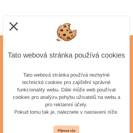
close
Tato webová stránka používá cookies
ADRESA
Základní umělecká škola Antonína Dvořáka,
příspěvková organizace města Příbram
Tato webová stránka používá nezbytné
Krátká 351
technické cookies pro zajištění správné
Příbram III, 261 01
funkcionality webu. Dále může web používat
IČO: 61904163
cookies pro analýzu pohybu uživatelů na webu a
pro reklamní účely.
Pokud tomu tak je, naleznete v nastavení níže.
VEDENÍ ŠKOLY
Přijmout vše