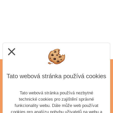
close
Tato webová stránka používá cookies
ADRESA
Základní umělecká škola Antonína Dvořáka,
příspěvková organizace města Příbram
Tato webová stránka používá nezbytné
Krátká 351
technické cookies pro zajištění správné
Příbram III, 261 01
funkcionality webu. Dále může web používat
IČO: 61904163
cookies pro analýzu pohybu uživatelů na webu a