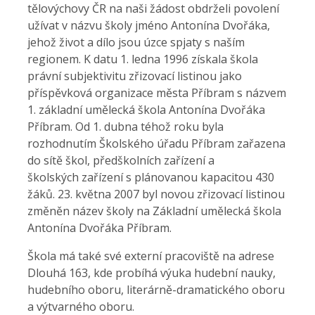
tělovýchovy ČR na naši žádost obdrželi povolení
užívat v názvu školy jméno Antonína Dvořáka,
jehož život a dílo jsou úzce spjaty s naším
regionem. K datu 1. ledna 1996 získala škola
právní subjektivitu zřizovací listinou jako
příspěvková organizace města Příbram s názvem
1. základní umělecká škola Antonína Dvořáka
Příbram. Od 1. dubna téhož roku byla
rozhodnutím Školského úřadu Příbram zařazena
do sítě škol, předškolních zařízení a
školských zařízení s plánovanou kapacitou 430
žáků. 23. května 2007 byl novou zřizovací listinou
změněn název školy na Základní umělecká škola
Antonína Dvořáka Příbram.
Škola má také své externí pracoviště na adrese
Dlouhá 163, kde probíhá výuka hudební nauky,
hudebního oboru, literárně-dramatického oboru
a výtvarného oboru.