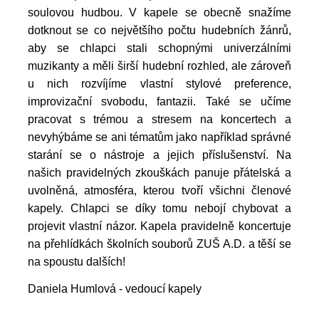
soulovou hudbou. V kapele se obecně snažíme
dotknout se co největšího počtu hudebních žánrů,
aby se chlapci stali schopnými univerzálními
muzikanty a měli širší hudební rozhled, ale zároveň
u nich rozvíjíme vlastní stylové preference,
improvizační svobodu, fantazii. Také se učíme
pracovat s trémou a stresem na koncertech a
nevyhýbáme se ani tématům jako například správné
starání se o nástroje a jejich příslušenství. Na
našich pravidelných zkouškách panuje přátelská a
uvolněná, atmosféra, kterou tvoří všichni členové
kapely. Chlapci se díky tomu nebojí chybovat a
projevit vlastní názor. Kapela pravidelně koncertuje
na přehlídkách školních souborů ZUŠ A.D. a těší se
na spoustu dalších!
Daniela Humlová - vedoucí kapely