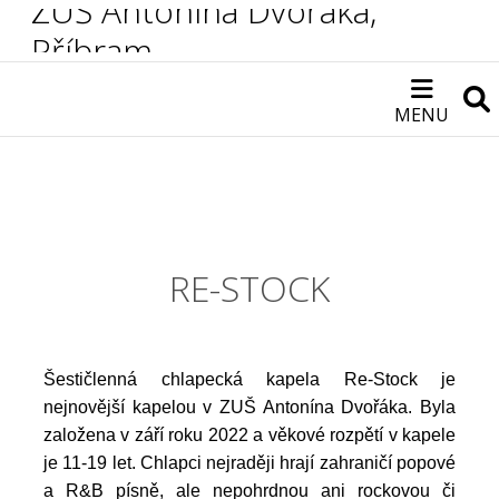
ZUŠ Antonína Dvořáka,
Příbram
MENU
RE-STOCK
Šestičlenná chlapecká kapela Re-Stock je
nejnovější kapelou v ZUŠ Antonína Dvořáka. Byla
založena v září roku 2022 a věkové rozpětí v kapele
je 11-19 let. Chlapci nejraději hrají zahraničí popové
a R&B písně, ale nepohrdnou ani rockovou či