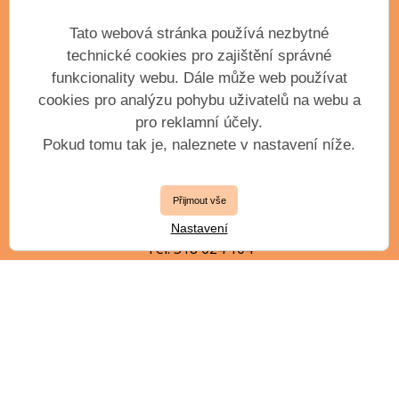
Základní umělecká škola Antonína Dvořáka,
příspěvková organizace města Příbram
Tato webová stránka používá nezbytné
Krátká 351
technické cookies pro zajištění správné
Příbram III, 261 01
funkcionality webu. Dále může web používat
IČO: 61904163
cookies pro analýzu pohybu uživatelů na webu a
pro reklamní účely.
Pokud tomu tak je, naleznete v nastavení níže.
VEDENÍ ŠKOLY
Přijmout vše
ředitel
Ing. Petr Kollert, DiS.
Nastavení
Tel. 318 624 104
zástupce ředitele
Mgr. Jiří Jílek, DiS.
jilek.j@zuspb.cz