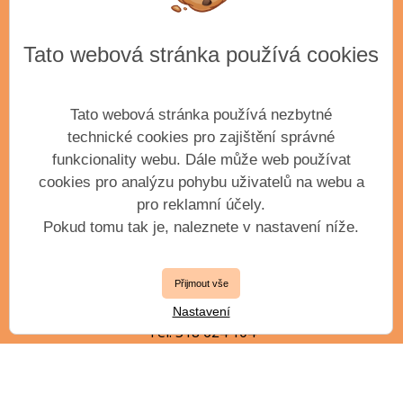
Tato webová stránka používá cookies
ADRESA
Základní umělecká škola Antonína Dvořáka,
příspěvková organizace města Příbram
Tato webová stránka používá nezbytné
Krátká 351
technické cookies pro zajištění správné
Příbram III, 261 01
funkcionality webu. Dále může web používat
IČO: 61904163
cookies pro analýzu pohybu uživatelů na webu a
pro reklamní účely.
Pokud tomu tak je, naleznete v nastavení níže.
VEDENÍ ŠKOLY
Přijmout vše
ředitel
Ing. Petr Kollert, DiS.
Nastavení
Tel. 318 624 104
zástupce ředitele
Mgr. Jiří Jílek, DiS.