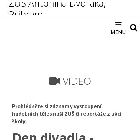
ZUŠ Antonína Dvořáka,
Příbram
MENU
VIDEO
Prohlédněte si záznamy vystoupení
hudebních těles naší ZUŠ či reportáže z akcí
školy.
Den divadla -