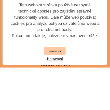
příspěvková organizace města Příbram
Tato webová stránka používá nezbytné
Krátká 351
technické cookies pro zajištění správné
Příbram III, 261 01
funkcionality webu. Dále může web používat
IČO: 61904163
cookies pro analýzu pohybu uživatelů na webu a
pro reklamní účely.
Pokud tomu tak je, naleznete v nastavení níže.
VEDENÍ ŠKOLY
Přijmout vše
ředitel
Ing. Petr Kollert, DiS.
Nastavení
Tel. 318 624 104
zástupce ředitele
Mgr. Jiří Jílek, DiS.
jilek.j@zuspb.cz