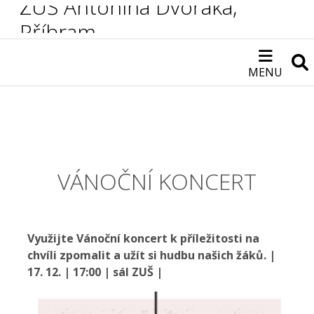
ZUŠ Antonína Dvořáka,
Příbram
MENU
VÁNOČNÍ KONCERT
Využijte Vánoční koncert k příležitosti na
chvíli zpomalit a užít si hudbu našich žáků. |
17. 12. | 17:00 | sál ZUŠ |