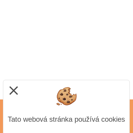
close
Tato webová stránka používá cookies
ADRESA
Základní umělecká škola Antonína Dvořáka,